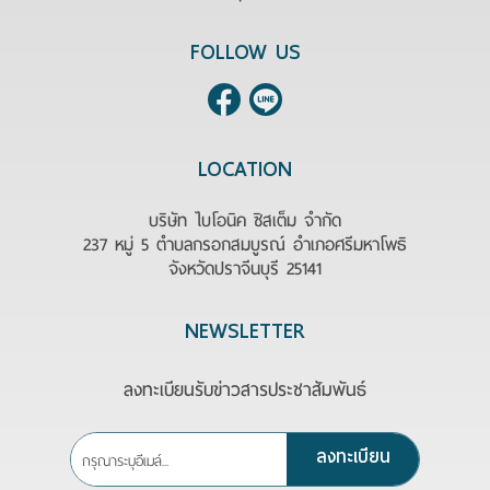
FOLLOW US
LOCATION
บริษัท ไบโอนิค ซิสเต็ม จำกัด
237 หมู่ 5 ตำบลกรอกสมบูรณ์ อำเภอศรีมหาโพธิ
จังหวัดปราจีนบุรี 25141
NEWSLETTER
ลงทะเบียนรับข่าวสารประชาสัมพันธ์
ลงทะเบียน