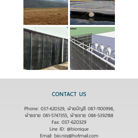
CONTACT US
Phone:
037-620329, ฝ่ายบัญชี 087-1100998,
ฝ่ายขาย 081-5747355, ฝ่ายขาย 088-5392188
Fax: 037-620329
Line ID:
@bionique
Email: bio.niq@hotmail.com